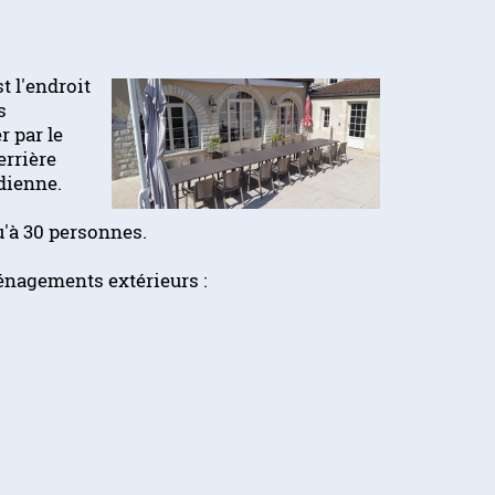
t l'endroit
s
r par le
errière
idienne.
u'à 30 personnes.
énagements extérieurs :